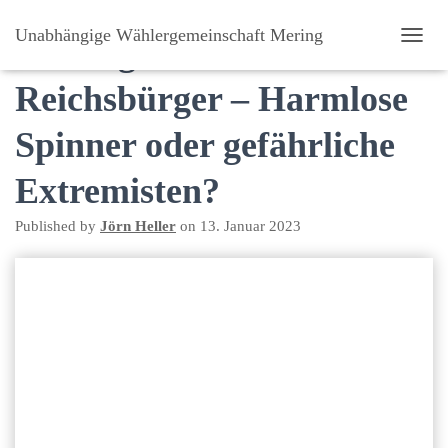
Unabhängige Wählergemeinschaft Mering
Vortrag am 2.2.2023:
N
A
Reichsbürger – Harmlose
V
I
G
Spinner oder gefährliche
A
T
Extremisten?
I
O
N
Published by
Jörn Heller
on
13. Januar 2023
U
M
S
C
H
A
L
T
E
N