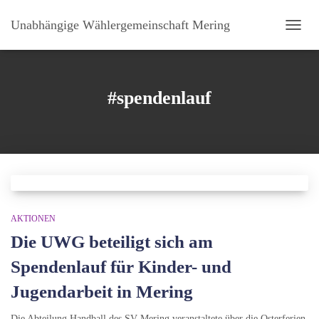
Unabhängige Wählergemeinschaft Mering
NAVI
UMSC
#spendenlauf
AKTIONEN
Die UWG beteiligt sich am
Spendenlauf für Kinder- und
Jugendarbeit in Mering
Die Abteilung Handball des SV-Mering veranstaltete über die Osterferien