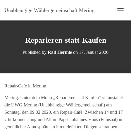
Unabhängige Wählergemeinschaft Mering
N
A
V
I
G
Reparieren-statt-Kaufen
A
T
Published by
Ralf Hermle
on
17. Januar 2020
I
O
N
U
M
S
Repair-Café in Mering
C
H
Mering. Unter dem Motto „Reparieren statt Kaufen“ veranstaltet
A
L
die UWG Mering (Unabhängige Wählergemeinschaft) am
T
Sonntag, den 09.02.2020, ein Repair-Café. Zwischen 14 und 17
E
Uhr können Jung und Alt im Papst-Johannes-Haus (Filmsaal) in
N
gemütlicher Atmosphäre an ihren defekten Dingen schrauben,