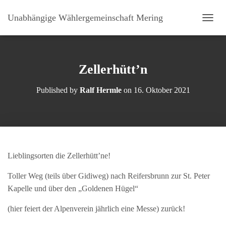
Unabhängige Wählergemeinschaft Mering
N
A
V
I
G
Zellerhütt’n
A
T
Published by
Ralf Hermle
on
16. Oktober 2021
I
O
N
U
M
S
C
Lieblingsorten die Zellerhütt’ne!
H
A
Toller Weg (teils über Gidiweg) nach Reifersbrunn zur St. Peter
L
Kapelle und über den „Goldenen Hügel“
T
E
N
(hier feiert der Alpenverein jährlich eine Messe) zurück!