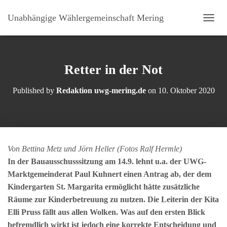
Unabhängige Wählergemeinschaft Mering
N
A
V
I
G
Retter in der Not
A
T
Published by
Redaktion uwg-mering.de
on
10. Oktober 2020
I
O
N
U
M
S
Von Bettina Metz und Jörn Heller (Fotos Ralf Hermle)
C
H
In der Bauausschusssitzung am 14.9. lehnt u.a. der UWG-
A
Marktgemeinderat Paul Kuhnert einen Antrag ab, der dem
L
Kindergarten St. Margarita ermöglicht hätte zusätzliche
T
Räume zur Kinderbetreuung zu nutzen. Die Leiterin der Kita
E
N
Elli Pruss fällt aus allen Wolken. Was auf den ersten Blick
befremdlich wirkt ist jedoch eine korrekte Entscheidung und